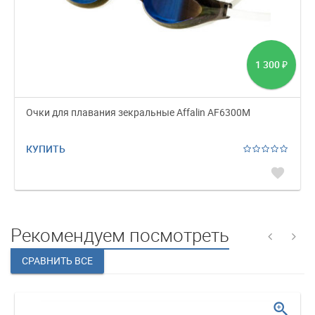
1 300
₽
Очки для плавания зекральные Affalin AF6300M
КУПИТЬ
favorite
Рекомендуем посмотреть
zoom_in