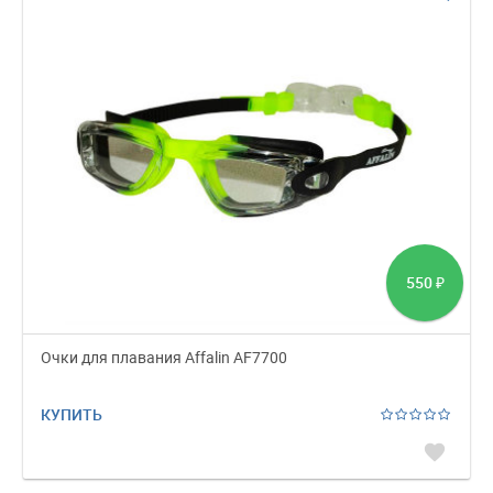
550
₽
Очки для плавания Affalin AF7700
КУПИТЬ
favorite