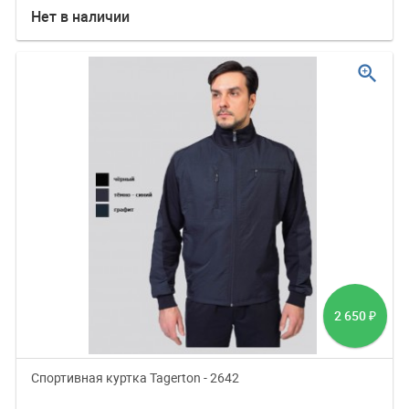
Нет в наличии
zoom_in
2 650
₽
Cпортивная куртка Tagerton - 2642