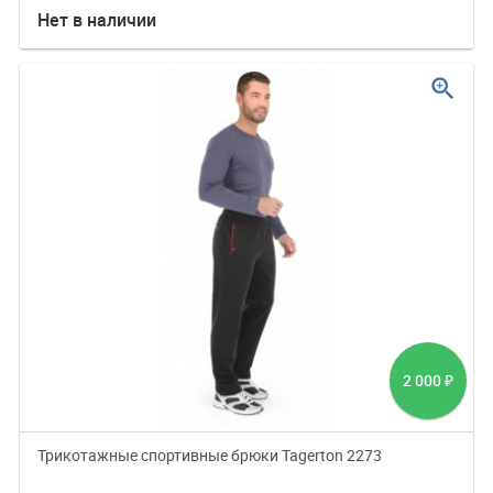
Нет в наличии
zoom_in
2 000
₽
Трикотажные спортивные брюки Tagerton 2273