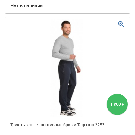
Нет в наличии
zoom_in
1 800
₽
Трикотажные спортивные брюки Tagerton 2253