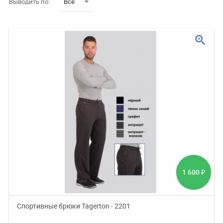
Выводить по:
Все
zoom_in
1 600
₽
Спортивные брюки Tagerton - 2201