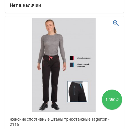
Нет в наличии
zoom_in
1 350
₽
женские спортивные штаны трикотажные Tagerton -
2115