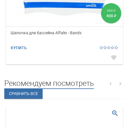
450
₽
400
₽
Шапочка для бассейна Affalin - Bands
КУПИТЬ
favorite
Рекомендуем посмотреть
zoom_in