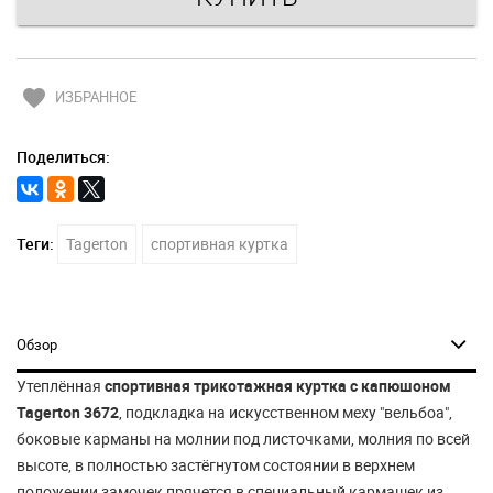
favorite
ИЗБРАННОЕ
Поделиться:
Теги:
Tagerton
спортивная куртка
Обзор
Утеплённая
спортивная трикотажная куртка с капюшоном
Tagerton 3672
, подкладка на искусственном меху "вельбоа",
боковые карманы на молнии под листочками, молния по всей
высоте, в полностью застёгнутом состоянии в верхнем
положении замочек прячется в специальный кармашек из