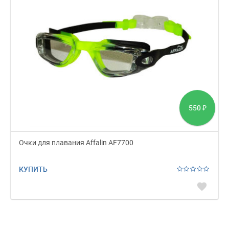
550
₽
Очки для плавания Affalin AF7700
КУПИТЬ
favorite