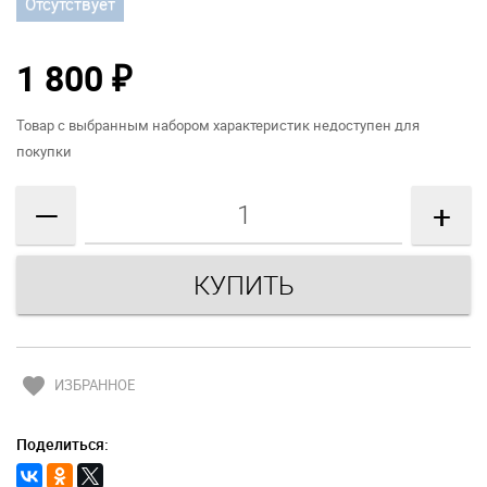
Отсутствует
1 800
₽
Товар с выбранным набором характеристик недоступен для
покупки
—
+
favorite
ИЗБРАННОЕ
Поделиться: