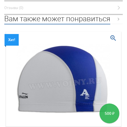
Отзывы (0)
Вам также может понравиться
zoom_in
Хит!
500
₽