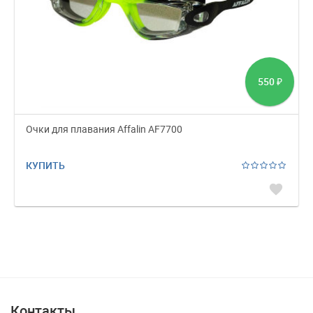
550
₽
Очки для плавания Affalin AF7700
КУПИТЬ
favorite
Контакты