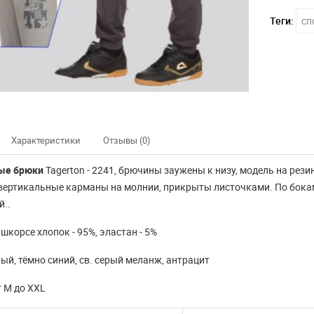
Теги:
сп
Характеристики
Отзывы (0)
ые брюки
Tagerton - 2241, брючины заужены к низу, модель на ре
вертикальные карманы на молнии, прикрыты листочками. По бокам
..
шкорсе хлопок - 95%, эластан - 5%
ный, тёмно синий, св. серый меланж, антрацит
т М до XXL
нно не доступны
Наш интернет магазин