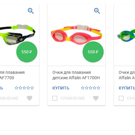
zoom_in
zoom_in
550
550
₽
₽
ля плавания
Очки для плавания
Очки дл
 AF7700
детские Affalin AF1700H
Affalin 
ТЬ
КУПИТЬ
КУПИТ
favorite
check_box_outline_blank
favorite
check_box_outline_blank
АВНЕНИЕ
СРАВНЕНИЕ
СРА