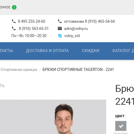
ЕННОЕ
1
8 495 255-24-60
оптовикам
8 (910) 465-54-66
phone
phone
8 (916) 563-65-51
adm@volny.ru
phone
mail
Пн—Вс 10:00—20:30
volny_stil
ТАКТЫ
ДОСТАВКА И ОПЛАТА
СКИДКИ
КАТАЛОГ 
Спортивная одежда
БРЮКИ СПОРТИВНЫЕ TAGERTON - 2241
Брюк
ТЬ
224
цвет:
Отсутствует