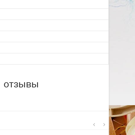
со с...
Изготовление на заказ шапочек для
плавания со своим логотипом или
рисунком. ...
ЧИТАТЬ ДАЛЬШЕ
1 отзывы