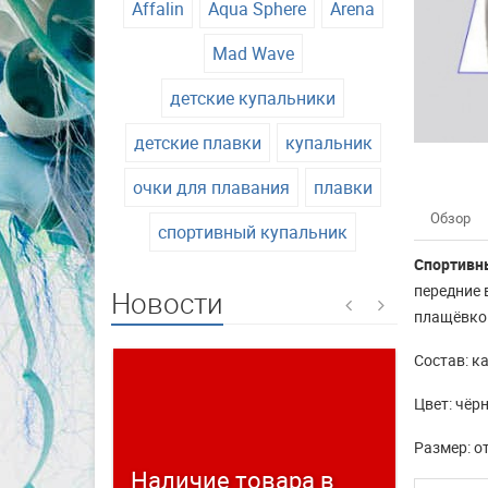
Affalin
Aqua Sphere
Arena
Mad Wave
детские купальники
детские плавки
купальник
очки для плавания
плавки
Обзор
спортивный купальник
Спортивн
передние 
Новости
плащёвкой
Состав: ка
Цвет: чёр
Размер: о
Наличие товара в
Време