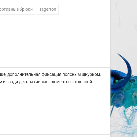
ортивные брюки
Tagerton
зинке, дополнительная фиксация поясным шнурком,
 и сзади декоративные элементы с отделкой
Изготовление на заказ
шапочек для плавания