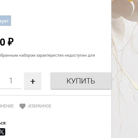
вует
00
₽
ыбранным набором характеристик недоступен для
+
favorite
ВНЕНИЕ
ИЗБРАННОЕ
ся: