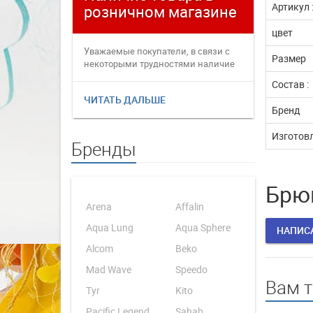
Артикул 
розничном магазине
плате
цвет
Уважаемые покупатели, в связи с
Уважаемые
Размер
некоторыми трудностями наличие
переофор
товаров в интернет магаз...
электронн
Состав :
ЧИТАТЬ ДАЛЬШЕ
ЧИТАТЬ 
Бренд
Изготовл
Бренды
Брюк
Arena
Affalin
Aqua Lung
Aqua Sphere
НАПИС
Alcom
Beko
Mad Wave
Speedo
Вам 
Tyr
Kito
Pacific Legend
Sahab