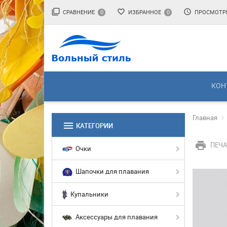
filter_none
favorite_border
access_time
СРАВНЕНИЕ
ИЗБРАННОЕ
ПРОСМОТР
0
0
КОН
Главная
menu
КАТЕГОРИИ
print
ПЕЧА
Очки
Шапочки для плавания
Купальники
Аксессуары для плавания