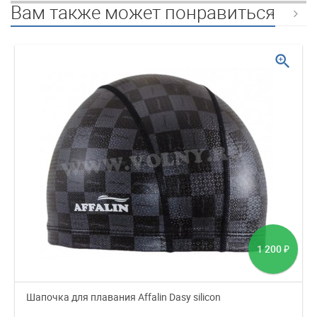
Вам также может понравиться
zoom_in
1 200
₽
Шапочка для плавания Affalin Dasy silicon