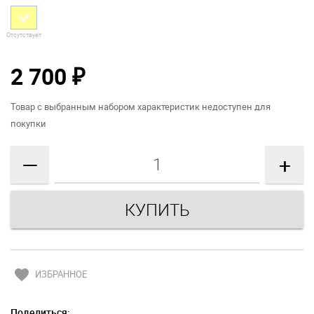
Отсутствует
2 700
₽
Товар с выбранным набором характеристик недоступен для
покупки
—
+
favorite
ИЗБРАННОЕ
Поделиться: