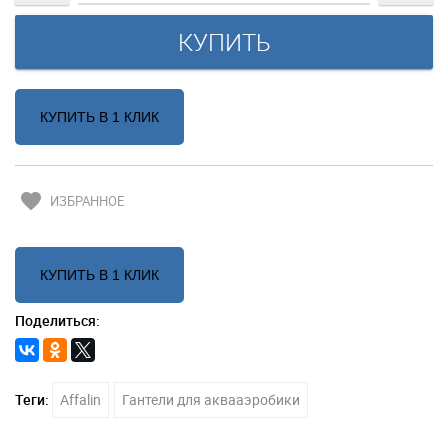
КУПИТЬ В 1 КЛИК
favorite
ИЗБРАННОЕ
КУПИТЬ В 1 КЛИК
Поделиться:
Теги:
Affalin
Гантели для аквааэробики