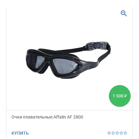
zoom_in
1 500
₽
Очки плавательные Affalin AF 2800
КУПИТЬ