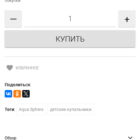
покупки
—
+
favorite
ИЗБРАННОЕ
Поделиться:
Теги:
Aqua Sphere
детские купальники
Обзор