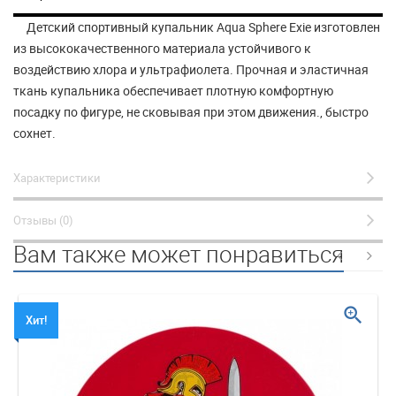
Детский спортивный купальник Aqua Sphere Exie изготовлен
из высококачественного материала устойчивого к
воздействию хлора и ультрафиолета. Прочная и эластичная
ткань купальника обеспечивает плотную комфортную
посадку по фигуре, не сковывая при этом движения., быстро
сохнет.
Характеристики
Отзывы (0)
Вам также может понравиться
zoom_in
Хит!