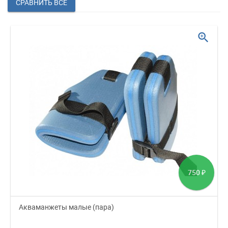
zoom_in
750
₽
Акваманжеты малые (пара)