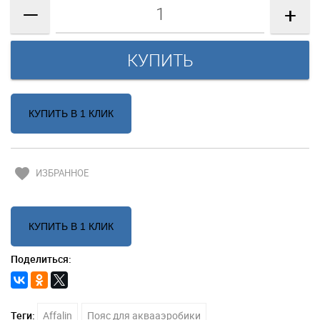
—
+
КУПИТЬ В 1 КЛИК
favorite
ИЗБРАННОЕ
КУПИТЬ В 1 КЛИК
Поделиться:
Теги:
Affalin
Пояс для аквааэробики