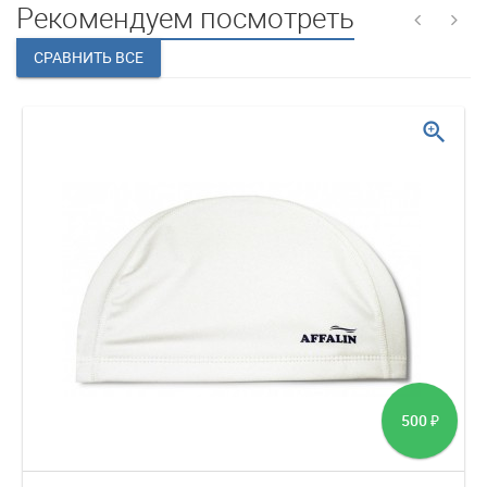
Рекомендуем посмотреть
zoom_in
500
₽