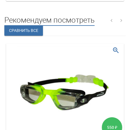
Рекомендуем посмотреть
zoom_in
550
₽