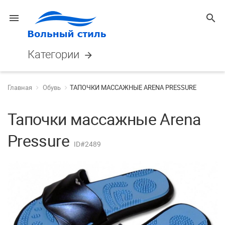
menu
search
Категории
arrow_forward
Главная
Обувь
ТАПОЧКИ МАССАЖНЫЕ ARENA PRESSURE
Тапочки массажные Arena
Pressure
ID#2489