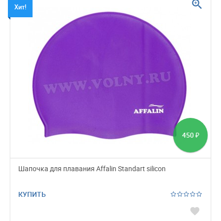
zoom_in
Хит!
450
₽
Шапочка для плавания Affalin Standart silicon
КУПИТЬ
favorite