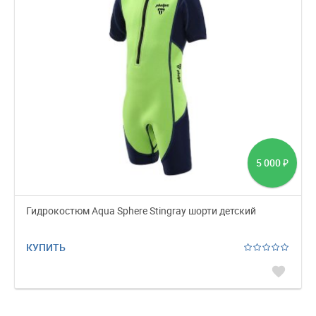
5 000
₽
Гидрокостюм Aqua Sphere Stingray шорти детский
КУПИТЬ
favorite