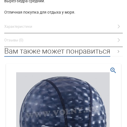
вырез бедра средний.
Отличная покупка для отдыха у моря.
Характеристики
Отзывы (0)
Вам также может понравиться
zoom_in