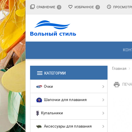
filter_none
favorite_border
access_time
СРАВНЕНИЕ
ИЗБРАННОЕ
ПРОСМОТР
0
0
КОН
Главная
menu
КАТЕГОРИИ
print
ПЕЧА
Очки
Шапочки для плавания
Купальники
Аксессуары для плавания