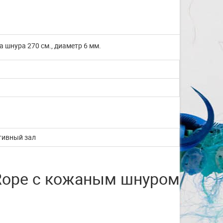
шнура 270 см., диаметр 6 мм.
тивный зал
Rope с кожаным шнуром
Изготовление на заказ
шапочек для плавания