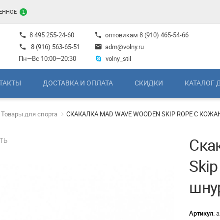
ЕННОЕ
1
8 495 255-24-60
оптовикам
8 (910) 465-54-66
phone
phone
8 (916) 563-65-51
adm@volny.ru
phone
mail
Пн—Вс 10:00—20:30
volny_stil
ТАКТЫ
ДОСТАВКА И ОПЛАТА
СКИДКИ
КАТАЛОГ 
Товары для спорта
СКАКАЛКА MAD WAVE WOODEN SKIP ROPE С КОЖ
Ска
ТЬ
Ski
шну
Артикул:
а