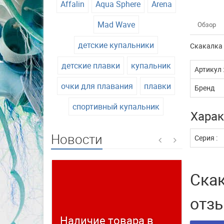
Affalin
Aqua Sphere
Arena
Mad Wave
Обзор
детские купальники
Скакалка 
детские плавки
купальник
Артикул 
очки для плавания
плавки
Бренд
спортивный купальник
Харак
Новости
Серия :
Ска
отз
Наличие товара в
Време