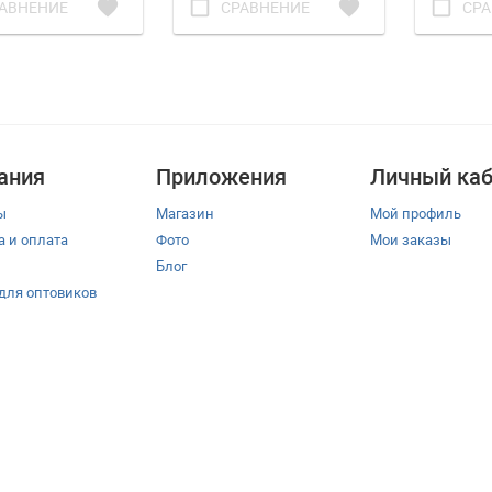
favorite
check_box_outline_blank
favorite
check_box_outline_blank
АВНЕНИЕ
СРАВНЕНИЕ
СРА
ания
Приложения
Личный каб
ы
Магазин
Мой профиль
а и оплата
Фото
Мои заказы
Блог
 для оптовиков