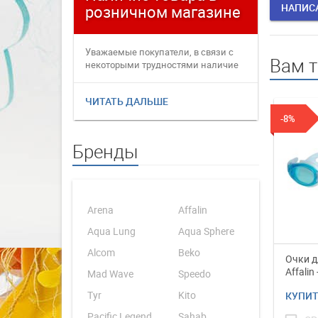
НАПИС
розничном магазине
плате
Уважаемые покупатели, в связи с
Уважаемые
Вам 
некоторыми трудностями наличие
переофор
товаров в интернет магаз...
электронн
ЧИТАТЬ ДАЛЬШЕ
ЧИТАТЬ 
-8%
Бренды
Arena
Affalin
Aqua Lung
Aqua Sphere
Alcom
Beko
Очки д
Affalin
Mad Wave
Speedo
Tyr
Kito
КУПИ
Pacific Legend
Sahab