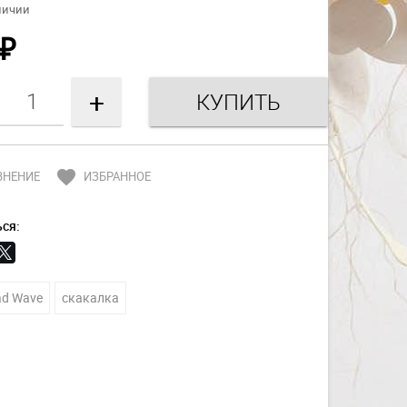
личии
₽
+
favorite
ВНЕНИЕ
ИЗБРАННОЕ
ся:
d Wave
скакалка