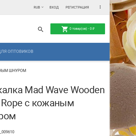
more_vert
RUB
ВХОД
РЕГИСТРАЦИЯ
shopping_cart
search
0
товар(ов) -
0
₽
ДЛЯ ОПТОВИКОВ
АНЫМ ШНУРОМ
калка Mad Wave Wooden
p Rope с кожаным
ром
_009610