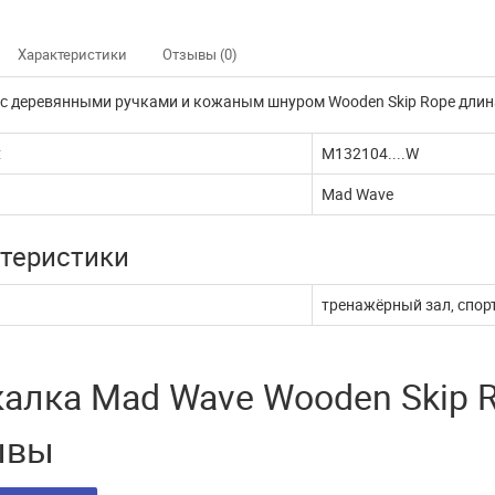
Характеристики
Отзывы (0)
с деревянными ручками и кожаным шнуром Wooden Skip Rope длина 
:
M132104....W
Mad Wave
теристики
тренажёрный зал, спор
калка Mad Wave Wooden Skip 
ывы
нно не доступны
Наш интернет магазин