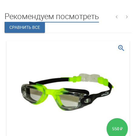
Рекомендуем посмотреть
zoom_in
550
₽