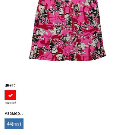
цвет:
красный
Размер: :
44(rus)