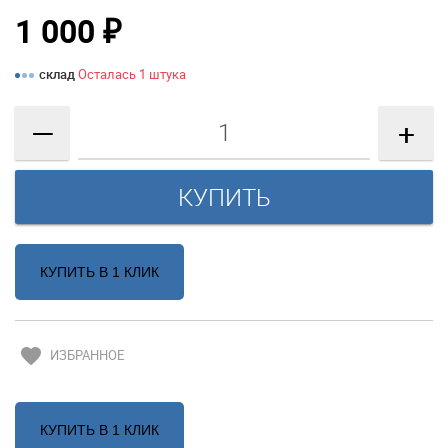
1 000
₽
склад
Осталась 1 штука
—
+
КУПИТЬ В 1 КЛИК
favorite
ИЗБРАННОЕ
КУПИТЬ В 1 КЛИК