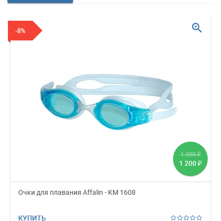
zoom_in
-8%
1 300
₽
1 200
₽
Очки для плавания Affalin - KM 1608
КУПИТЬ