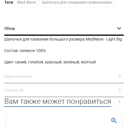
Теги:
Mad Wave
Шапочка для плавания силиконовая
Обзор
Шапочки для плавания большого размера MadWave - Light Big
Состав: силикон 100%.
Цвет: синий, голубой, красный, зелёный, жёлтый
Характеристики
Отзывы (0)
Вам также может понравиться
zoom_in