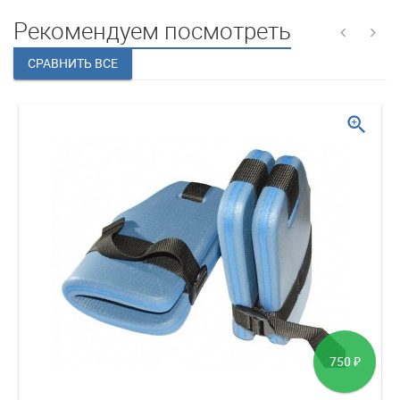
Рекомендуем посмотреть
zoom_in
750
₽