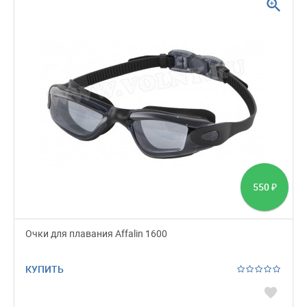
zoom_in
550
₽
Очки для плавания Affalin 1600
КУПИТЬ
favorite