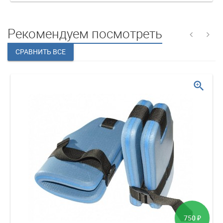
Рекомендуем посмотреть
zoom_in
750
₽