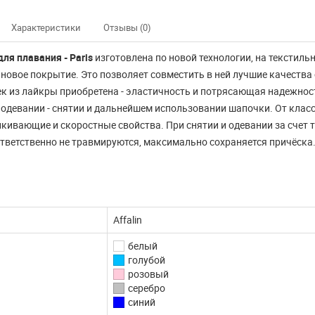
Характеристики
Отзывы (0)
ля плавания - Paris
изготовлена по новой технологии, на текстиль
новое покрытие. Это позволяет совместить в ней лучшие качества
к из лайкры приобретена - эластичность и потрясающая надежност
 одевании - снятии и дальнейшем использовании шапочки. От класс
кивающие и скоростные свойства. При снятии и одевании за счет 
ответственно не травмируются, максимально сохраняется причёска.
Affalin
белый
голубой
розовый
серебро
синий
нно не доступны
Наш интернет магазин