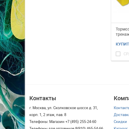
Тормоз
тренаж
Иж
КУПИ
check_box_outline_blank
СР
Контакты
Комп
г. Москва, ул. Сколковское шоссе д. 31,
Контакт
корп. 1, 2 этаж, пав. 8
Доставк
Телефоны: Магазин +7 (495) 255-24-60
Скидки
Телефоны для оптовиков 8(910) 465-54-66
Каталог