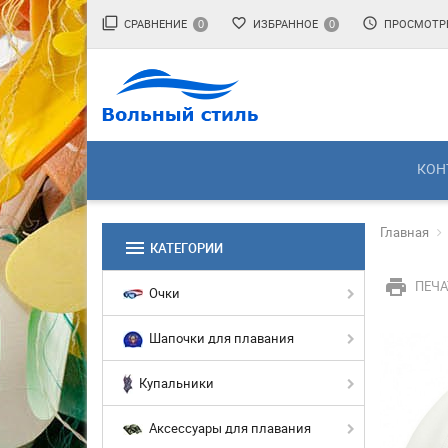
filter_none
favorite_border
access_time
СРАВНЕНИЕ
ИЗБРАННОЕ
ПРОСМОТР
0
0
КОН
Главная
menu
КАТЕГОРИИ
print
ПЕЧА
Очки
Шапочки для плавания
Купальники
Аксессуары для плавания