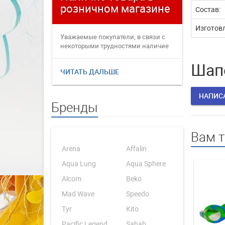
розничном магазине
плате
Состав:
Изготовл
Уважаемые покупатели, в связи с
Уважаемые
некоторыми трудностями наличие
переофор
товаров в интернет магаз...
электронн
Шапо
ЧИТАТЬ ДАЛЬШЕ
ЧИТАТЬ 
НАПИС
Бренды
Вам 
Arena
Affalin
Aqua Lung
Aqua Sphere
Alcom
Beko
Mad Wave
Speedo
Tyr
Kito
Pacific Legend
Sahab