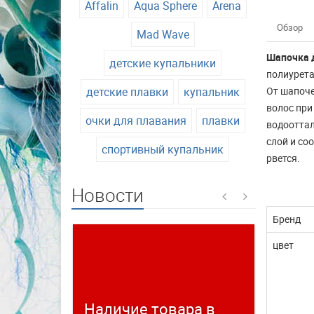
Affalin
Aqua Sphere
Arena
Обзор
Mad Wave
Шапочка д
детские купальники
полиурета
детские плавки
купальник
От шапоче
волос при
очки для плавания
плавки
водооттал
слой и со
спортивный купальник
рвется.
Новости
Бренд
цвет
Наличие товара в
Време