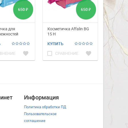
650
650
₽
₽
чка для
Косметичка Affalin BG
Очки для
лежностей
15 H
Affalin 3
BG 15 G
Ь
КУПИТЬ
КУПИТЬ
favorite
check_box_outline_blank
favorite
check_box_outline_blank
ВНЕНИЕ
СРАВНЕНИЕ
СРА
инет
Информация
Политика обработки ПД
Пользовательское
соглашение