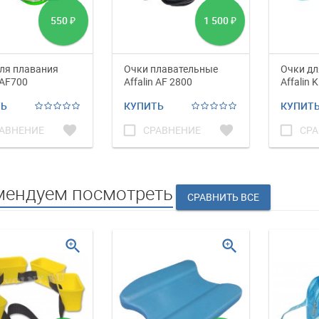
550
1 500
₽
₽
ля плавания
Очки плавательные
Очки дл
 AF700
Affalin AF 2800
Affalin 
ТЬ
КУПИТЬ
КУПИТ
favorite
check_box_outline_blank
favorite
check_box_outline_blank
АВНЕНИЕ
СРАВНЕНИЕ
СРА
мендуем посмотреть
zoom_in
zoom_in