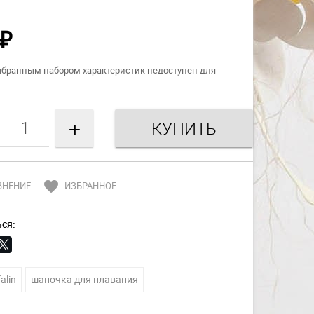
₽
ыбранным набором характеристик недоступен для
+
favorite
ВНЕНИЕ
ИЗБРАННОЕ
ся:
alin
шапочка для плавания