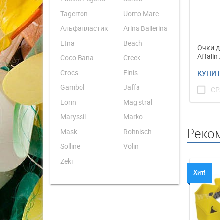
Tagerton
Uomo Mare
Альфапластик
Arina Ballerina
Etna
Beach
Очки д
Affalin
Coco Bana
Creek
Crocs
Finis
КУПИ
Gambol
Jaffa
check_box_outline_blank
СР
Lorin
Magistral
Maryssil
Marko
Реко
Mask
Rohnisch
Solline
Volin
Zeki
Хит!