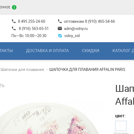
ЕННОЕ
1
8 495 255-24-60
оптовикам
8 (910) 465-54-66
phone
phone
8 (916) 563-65-51
adm@volny.ru
phone
mail
Пн—Вс 10:00—20:30
volny_stil
ТАКТЫ
ДОСТАВКА И ОПЛАТА
СКИДКИ
КАТАЛОГ 
Шапочки для плавания
ШАПОЧКА ДЛЯ ПЛАВАНИЯ AFFALIN PARIS
Шап
ТЬ
Affa
цвет:
Отсутствует