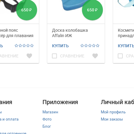
650
650
₽
₽
ной пояс
Доска колобашка
Космети
ёр для плавания
Affalin ИЖ
принад
Affalin 
ТЬ
КУПИТЬ
КУПИТ
favorite
check_box_outline_blank
favorite
check_box_outline_blank
АВНЕНИЕ
СРАВНЕНИЕ
СРА
ания
Приложения
Личный каб
ы
Магазин
Мой профиль
а и оплата
Фото
Мои заказы
Блог
 для оптовиков