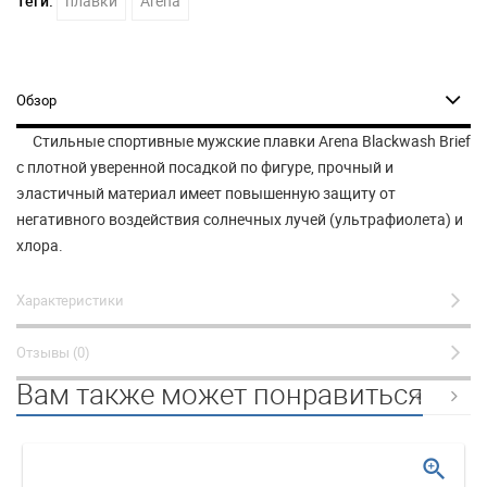
Теги:
плавки
Arena
Обзор
Стильные спортивные мужские плавки Arena Blackwash Brief
с плотной уверенной посадкой по фигуре, прочный и
эластичный материал имеет повышенную защиту от
негативного воздействия солнечных лучей (ультрафиолета) и
хлора.
Характеристики
Отзывы (0)
Вам также может понравиться
zoom_in