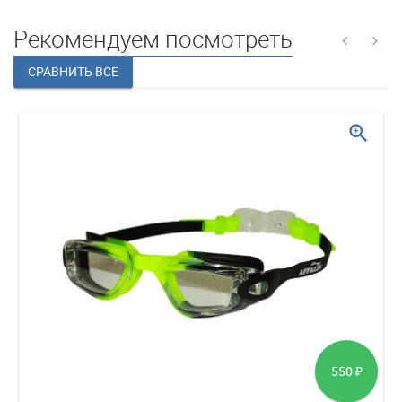
Рекомендуем посмотреть
zoom_in
550
₽