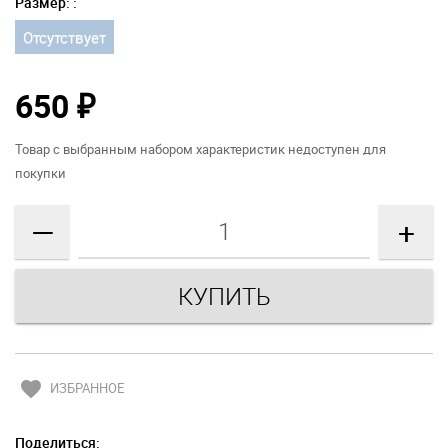
Размер: :
Отсутствует
650
₽
Товар с выбранным набором характеристик недоступен для
покупки
—
+
favorite
ИЗБРАННОЕ
Поделиться: