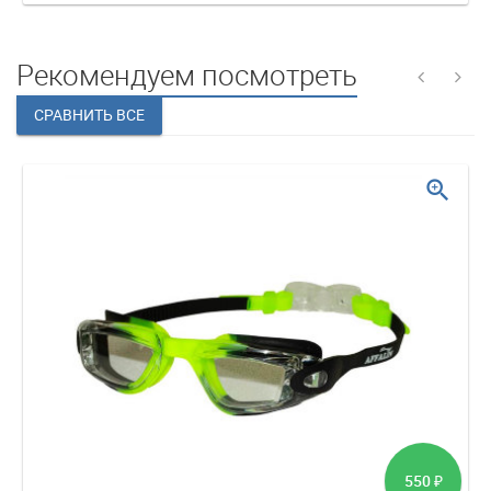
Рекомендуем посмотреть
zoom_in
550
₽