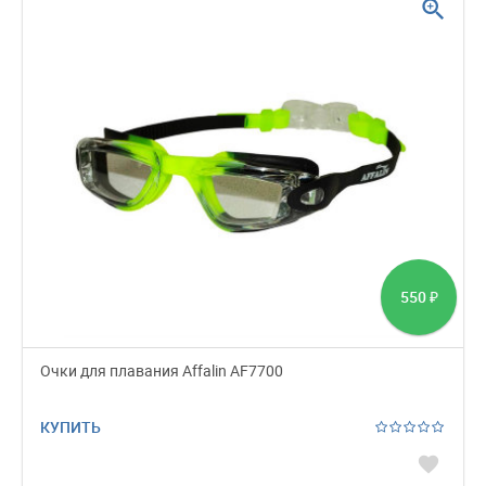
zoom_in
550
₽
Очки для плавания Affalin AF7700
КУПИТЬ
favorite