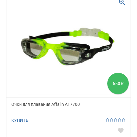
zoom_in
550
₽
Очки для плавания Affalin AF7700
КУПИТЬ
favorite