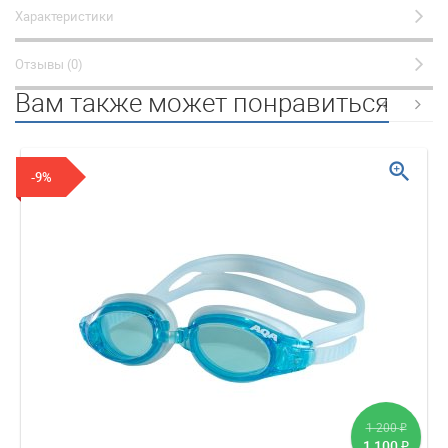
Характеристики
Отзывы (0)
Вам также может понравиться
zoom_in
-9%
1 200
₽
1 100
₽