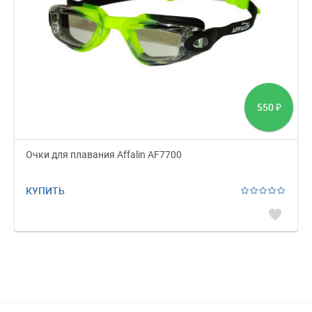
550
₽
Очки для плавания Affalin AF7700
КУПИТЬ
favorite