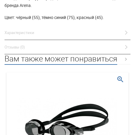
бренда Arena.
Цвет: чёрный (55), тёмно синий (75), красный (45).
Характеристики
Отзывы (0)
Вам также может понравиться
zoom_in