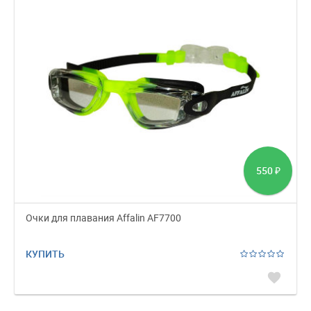
550
₽
Очки для плавания Affalin AF7700
КУПИТЬ
favorite