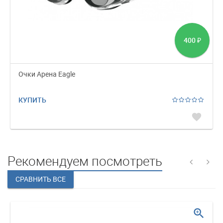
400
₽
Очки Арена Eagle
КУПИТЬ
favorite
Рекомендуем посмотреть
zoom_in