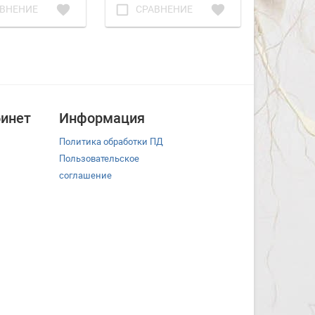
favorite
check_box_outline_blank
favorite
check_box_outline_blank
ВНЕНИЕ
СРАВНЕНИЕ
СРА
инет
Информация
Политика обработки ПД
Пользовательское
соглашение