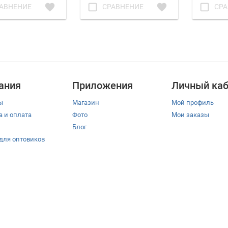
favorite
check_box_outline_blank
favorite
check_box_outline_blank
АВНЕНИЕ
СРАВНЕНИЕ
СРА
ания
Приложения
Личный каб
ы
Магазин
Мой профиль
а и оплата
Фото
Мои заказы
Блог
 для оптовиков