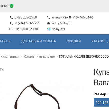
ЕННОЕ
1
8 495 255-24-60
оптовикам
8 (910) 465-54-66
phone
phone
8 (916) 563-65-51
adm@volny.ru
phone
mail
Пн—Вс 10:00—20:30
volny_stil
ТАКТЫ
ДОСТАВКА И ОПЛАТА
СКИДКИ
КАТАЛОГ 
Купальники
Купальники детские
КУПАЛЬНИК ДЛЯ ДЕВОЧЕК COCO 
Куп
ТЬ
Ban
Размер ::
122-128