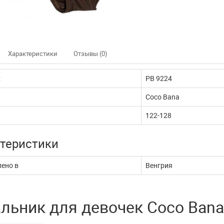
Характеристики
Отзывы (0)
:
PB 9224
Coco Bana
122-128
теристики
ено в
Венгрия
льник для девочек Coco Ban
нно не доступны
Наш интернет магазин