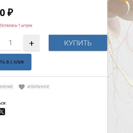
50
₽
Осталась 1 штука
+
ТЬ В 1 КЛИК
favorite
ВНЕНИЕ
ИЗБРАННОЕ
ся: