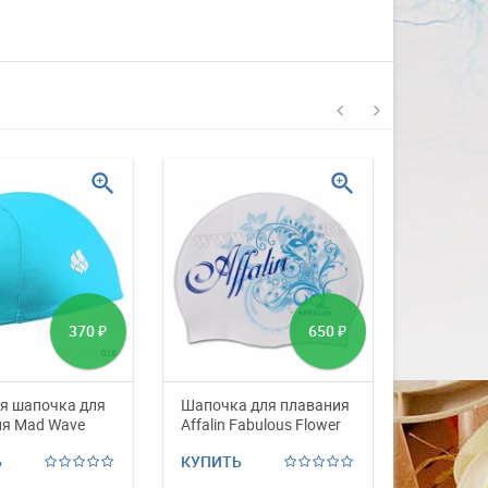
со с...
Изготовление на заказ шапочек для
плавания со своим логотипом или
рисунком. ...
ЧИТАТЬ ДАЛЬШЕ
zoom_in
zoom_in
370
650
₽
₽
я шапочка для
Шапочка для плавания
Шапочка 
я Mad Wave
Affalin Fabulous Flower
Mad Wave
Ь
КУПИТЬ
КУПИТЬ