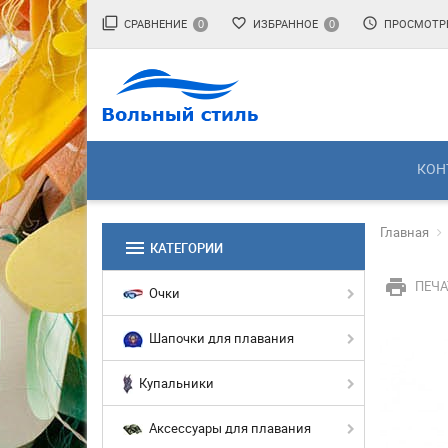
filter_none
favorite_border
access_time
СРАВНЕНИЕ
ИЗБРАННОЕ
ПРОСМОТР
0
0
КОН
Главная
menu
КАТЕГОРИИ
print
ПЕЧА
Очки
Шапочки для плавания
Купальники
Аксессуары для плавания