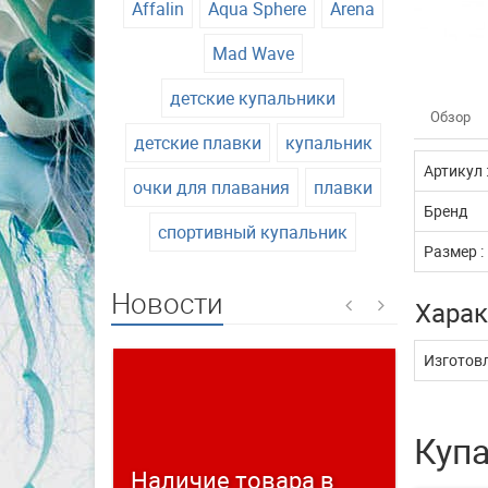
Affalin
Aqua Sphere
Arena
Mad Wave
детские купальники
Обзор
детские плавки
купальник
Артикул 
очки для плавания
плавки
Бренд
спортивный купальник
Размер :
Новости
Харак
Изготовл
Купа
Наличие товара в
Време