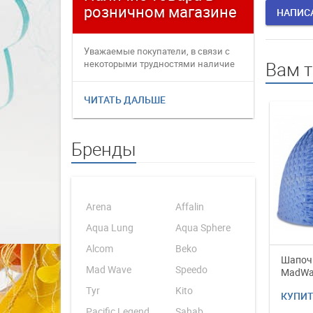
розничном магазине
плате
НАПИС
Уважаемые покупатели, в связи с
Уважаемые
некоторыми трудностями наличие
переофор
Вам 
товаров в интернет магаз...
электронн
ЧИТАТЬ ДАЛЬШЕ
ЧИТАТЬ 
Бренды
Arena
Affalin
Aqua Lung
Aqua Sphere
Alcom
Beko
Шапочк
Mad Wave
Speedo
MadWav
для дл
Tyr
Kito
КУПИ
Pacific Legend
Sahab