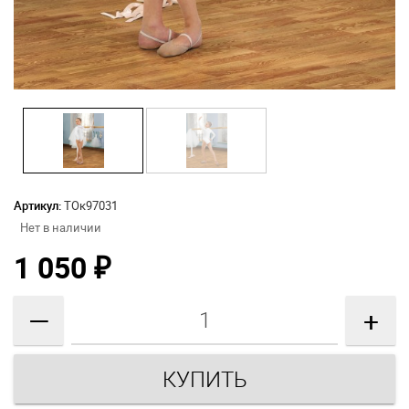
Артикул:
ТОк97031
Нет в наличии
1 050
₽
—
+