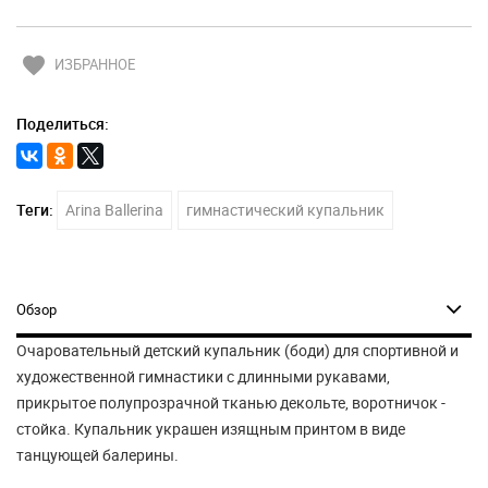
favorite
ИЗБРАННОЕ
Поделиться:
Теги:
Arina Ballerina
гимнастический купальник
Обзор
Очаровательный детский купальник (боди) для спортивной и
художественной гимнастики с длинными рукавами,
прикрытое полупрозрачной тканью декольте, воротничок -
стойка. Купальник украшен изящным принтом в виде
танцующей балерины.