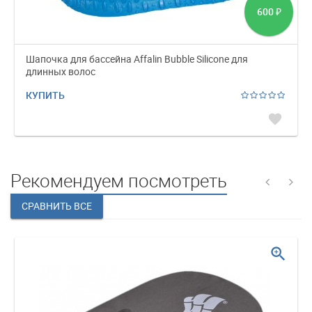
600
₽
Шапочка для бассейна Affalin Bubble Silicone для
длинных волос
КУПИТЬ
favorite
Рекомендуем посмотреть
zoom_in