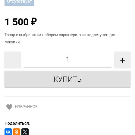
Отсутствует
1 500
₽
Товар с выбранным набором характеристик недоступен для
покупки
—
+
favorite
ИЗБРАННОЕ
Поделиться: