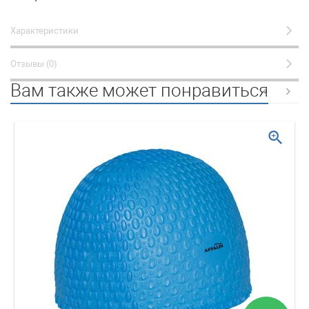
Характеристики
Отзывы (0)
Вам также может понравиться
zoom_in