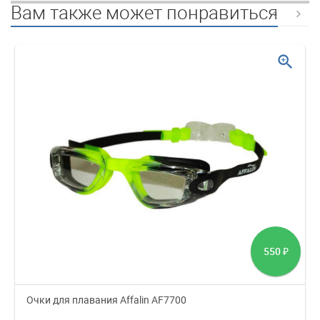
Вам также может понравиться
zoom_in
550
₽
Очки для плавания Affalin AF7700