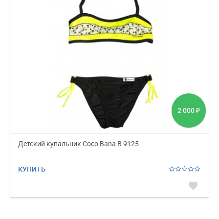
2 000
₽
Детский купальник Coco Bana B 9125
КУПИТЬ
favorite