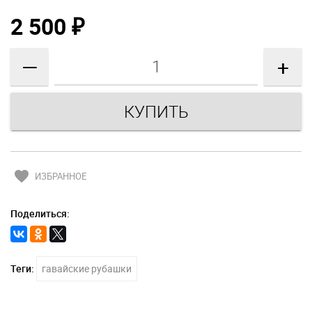
2 500
₽
—
+
favorite
ИЗБРАННОЕ
Поделиться:
Теги:
гавайские рубашки