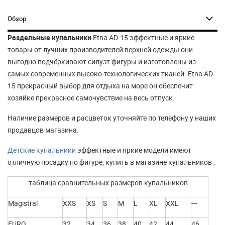
Обзор
Раздельные купальники
Etna AD-15 эффектные и яркие
товары от лучших производителей верхней одежды они
выгодно подчёркивают силуэт фигуры и изготовлены из
самых современных высоко-технологических тканей. Etna AD-
15 прекрасный выбор для отдыха на море он обеспечит
хозяйке прекрасное самочувствие на весь отпуск.
Наличие размеров и расцветок уточняйте по телефону у наших
продавцов магазина.
Детские купальники
эффектные и яркие модели имеют
отличную посадку по фигуре, купить в магазине купальников .
таблица сравнительных размеров купальников
Magistral
XXS
XS
S
M
L
XL
XXL
---
EURO
32
34
36
38
40
42
44
46