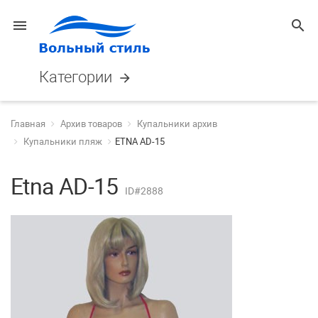
menu
search
Категории
arrow_forward
Главная
Архив товаров
Купальники архив
Купальники пляж
ETNA AD-15
Etna AD-15
ID#2888