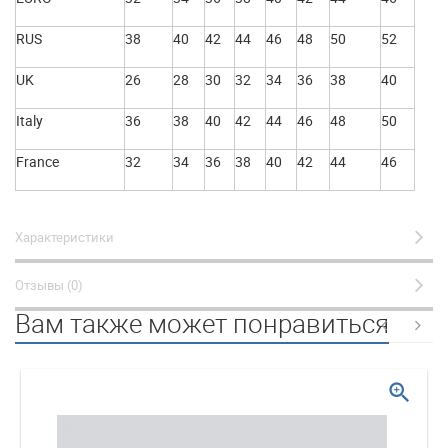
RUS
38
40
42
44
46
48
50
52
UK
26
28
30
32
34
36
38
40
Italy
36
38
40
42
44
46
48
50
France
32
34
36
38
40
42
44
46
Характеристики
Отзывы (0)
Вам также может понравиться
zoom_in