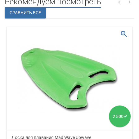
Рекомендуем посмотреть
zoom_in
2 500
₽
Доска для плавания Mad Wave Upwave