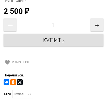
Нет в наличии
2 500
₽
—
+
favorite
ИЗБРАННОЕ
Поделиться:
Теги:
купальник