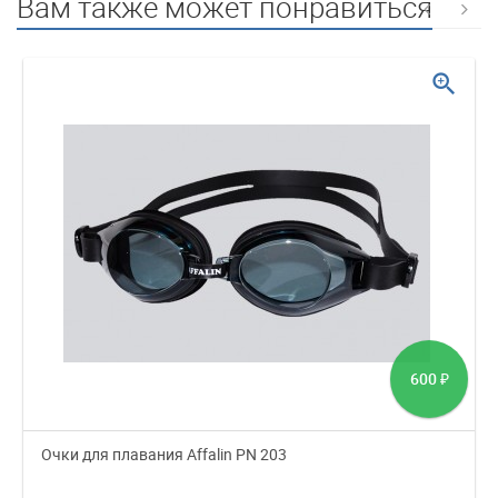
Вам также может понравиться
zoom_in
600
₽
Очки для плавания Affalin PN 203