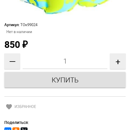
Артикул:
ТОк99024
Нет в наличии
850
₽
—
+
favorite
ИЗБРАННОЕ
Поделиться: