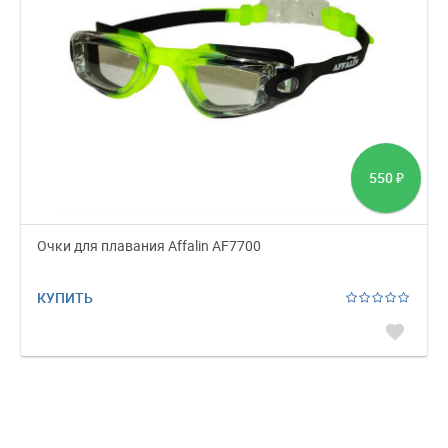
550
₽
Очки для плавания Affalin AF7700
КУПИТЬ
favorite