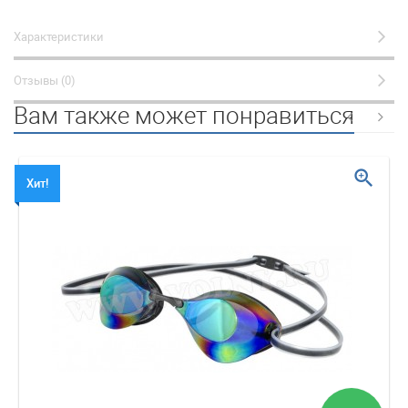
Характеристики
Отзывы (0)
Вам также может понравиться
zoom_in
Хит!