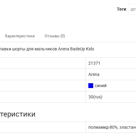
Теги:
де
Характеристики
Отзывы (0)
лавки шорты для мальчиков Arena BadeUp Kids
:
21371
Arena
синий
30(rus)
теристики
полиамид-80%, эластан
нно не доступны
Наш интернет магазин