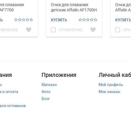
ля плавания
Очки для плавания
Очки дл
 AF7700
детские Affalin AF1700H
Affalin 
ТЬ
КУПИТЬ
КУПИТ
favorite
check_box_outline_blank
favorite
check_box_outline_blank
АВНЕНИЕ
СРАВНЕНИЕ
СРА
ания
Приложения
Личный каб
ы
Магазин
Мой профиль
а и оплата
Фото
Мои заказы
Блог
 для оптовиков