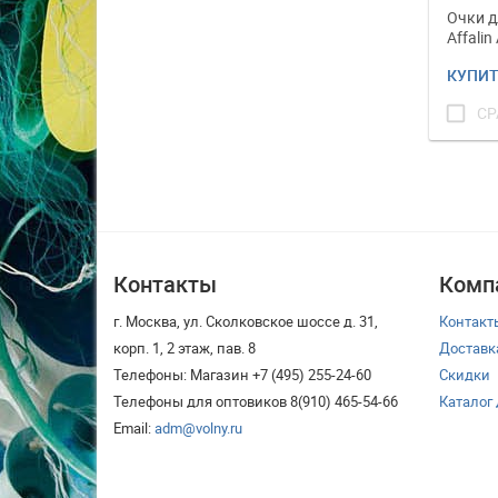
Очки д
Affalin
КУПИ
check_box_outline_blank
СР
Контакты
Комп
г. Москва, ул. Сколковское шоссе д. 31,
Контакт
корп. 1, 2 этаж, пав. 8
Доставк
Телефоны: Магазин +7 (495) 255-24-60
Скидки
Телефоны для оптовиков 8(910) 465-54-66
Каталог
Email:
adm@volny.ru