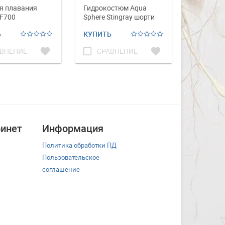
я плавания
Гидрокостюм Aqua
Доска к
AF700
Sphere Stingray шорти
Affalin г
детский
Ь
КУПИТЬ
КУПИТЬ
favorite
check_box_outline_blank
favorite
check_box_outline_blank
ВНЕНИЕ
СРАВНЕНИЕ
СРА
инет
Информация
Политика обработки ПД
Пользовательское
соглашение