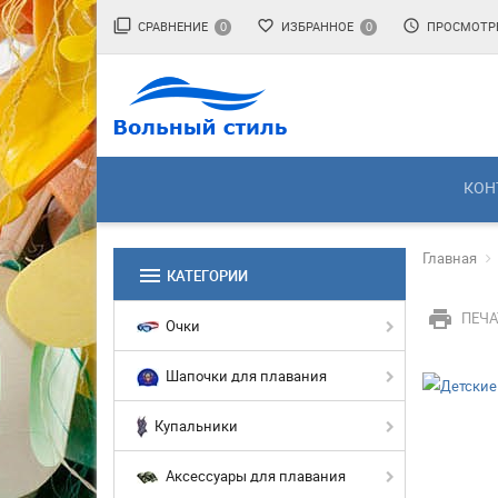
filter_none
favorite_border
access_time
СРАВНЕНИЕ
ИЗБРАННОЕ
ПРОСМОТР
0
0
КОН
Главная
menu
КАТЕГОРИИ
print
ПЕЧА
Очки
Шапочки для плавания
Купальники
Аксессуары для плавания