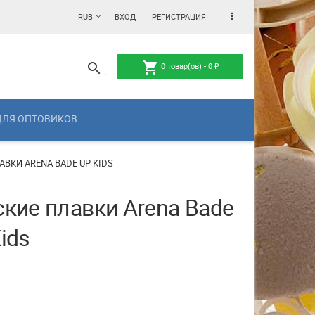
more_vert
RUB
ВХОД
РЕГИСТРАЦИЯ
shopping_cart
search
0
товар(ов) -
0
₽
ДЛЯ ОПТОВИКОВ
АВКИ ARENA BADE UP KIDS
ские плавки Arena Bade
ids