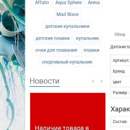
Affalin
Aqua Sphere
Arena
Mad Wave
детские купальники
Обзор
детские плавки
купальник
Детские п
очки для плавания
плавки
Артикул 
спортивный купальник
Бренд
Новости
цвет
Размер :
Харак
Состав:
Наличие товара в
Време