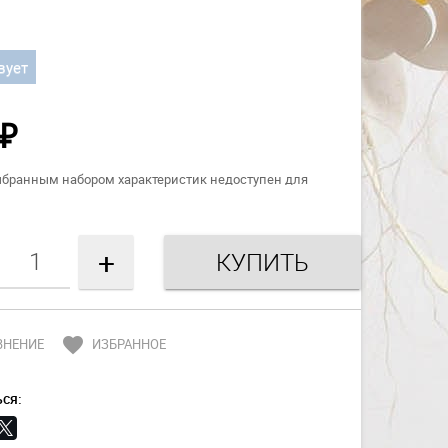
вует
₽
ыбранным набором характеристик недоступен для
+
favorite
ВНЕНИЕ
ИЗБРАННОЕ
ся: