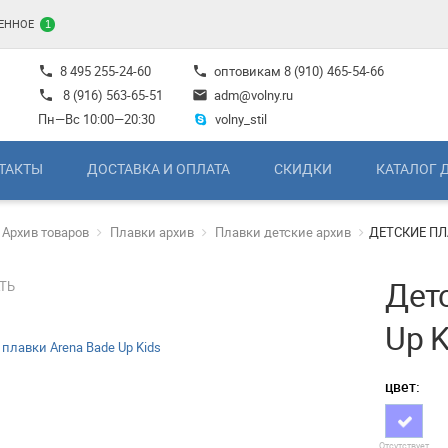
ЕННОЕ
1
8 495 255-24-60
оптовикам
8 (910) 465-54-66
phone
phone
8 (916) 563-65-51
adm@volny.ru
phone
mail
Пн—Вс 10:00—20:30
volny_stil
ТАКТЫ
ДОСТАВКА И ОПЛАТА
СКИДКИ
КАТАЛОГ 
Архив товаров
Плавки архив
Плавки детские архив
ДЕТСКИЕ ПЛ
Дет
ТЬ
Up K
цвет:
Отсутствует