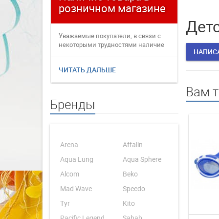
розничном магазине
плате
Детс
Уважаемые покупатели, в связи с
Уважаемые
некоторыми трудностями наличие
переофор
НАПИС
товаров в интернет магаз...
электронн
ЧИТАТЬ ДАЛЬШЕ
ЧИТАТЬ 
Вам 
Бренды
Arena
Affalin
Aqua Lung
Aqua Sphere
Alcom
Beko
Mad Wave
Speedo
Tyr
Kito
Pacific Legend
Sahab