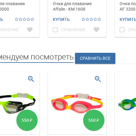
ля плавания
Очки для плавания
Очки пол
 3000
Affalin - KM 1608
AF 3200
ТЬ
КУПИТЬ
КУПИТ
favorite
check_box_outline_blank
favorite
check_box_outline_blank
АВНЕНИЕ
СРАВНЕНИЕ
СРА
мендуем посмотреть
zoom_in
zoom_in
550
550
₽
₽