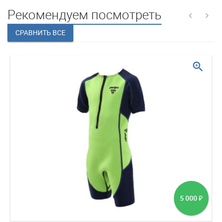
Рекомендуем посмотреть
zoom_in
5 000
₽