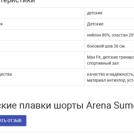
жи через ЮКассу
работает
детские
 покупатели! В связи с
В эти сложные дни, наш интернет
ия
Детские
млением документов,
магазин продолжает работать. Мы с
ые платежи через п...
удовольствием выпол...
нейлон 80%, эластан 2
ДАЛЬШЕ
ЧИТАТЬ ДАЛЬШЕ
боковой шов 36 см.
Max Fit, детские трени
спортивный зал
ества
качество и надёжность
материал антихлор, ус
кие плавки шорты Arena Sum
АТЬ ОТЗЫВ