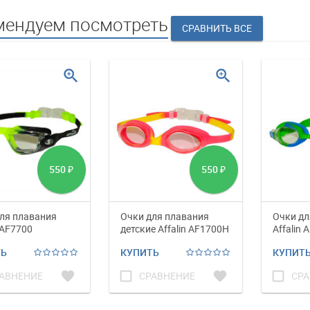
мендуем посмотреть
zoom_in
zoom_in
550
550
₽
₽
ля плавания
Очки для плавания
Очки дл
 AF7700
детские Affalin AF1700H
Affalin 
ТЬ
КУПИТЬ
КУПИТ
favorite
check_box_outline_blank
favorite
check_box_outline_blank
АВНЕНИЕ
СРАВНЕНИЕ
СРА