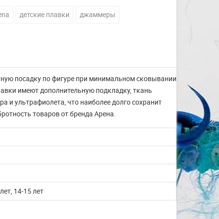
ena
детские плавки
джаммеры
тную посадку по фигуре при минимальном сковывании
лавки имеют дополнительную подкладку, ткань
а и ультрафиолета, что наиболее долго сохранит
ротность товаров от бренда Арена.
 лет, 14-15 лет
Изготовление на заказ
шапочек для плавания