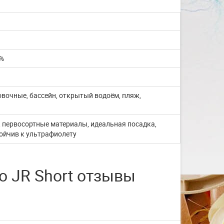
со с...
Изготовление на заказ шапочек для
плавания со своим логотипом или
рисунком. ...
0%
ЧИТАТЬ ДАЛЬШЕ
ровочные, бассейн, открытый водоём, пляж,
, первосортные материалы, идеальная посадка,
тойчив к ультрафиолету
o JR Short отзывы