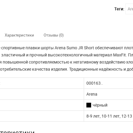
Теги:
Ar
Характеристики
Отзывы (0)
 спортивные плавки шорты Arena Sumo JR Short обеспечивают пло
 эластичный и прочный высокотехнологичный материал MaxFit. П
я повышенной сопротивляемостью к негативному воздействию хлор
отребительские качества изделия. Традиционные надёжность и доб
:
000163..
Arena
чёрный
8-9 лет, 10-11 лет, 12-13
нно не доступны
Наш интернет магазин
теристики