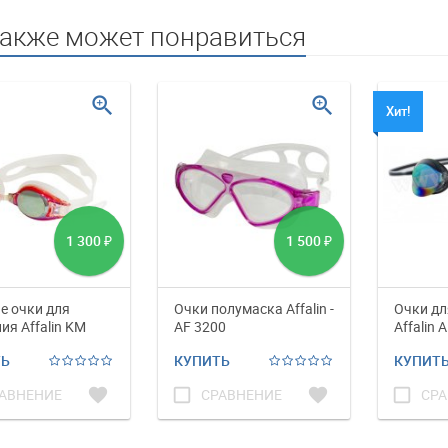
также может понравиться
zoom_in
zoom_in
Хит!
1 300
1 500
₽
₽
е очки для
Очки полумаска Affalin -
Очки дл
ия Affalin KM
AF 3200
Affalin 
ds mirror
ТЬ
КУПИТЬ
КУПИТ
favorite
check_box_outline_blank
favorite
check_box_outline_blank
АВНЕНИЕ
СРАВНЕНИЕ
СРА