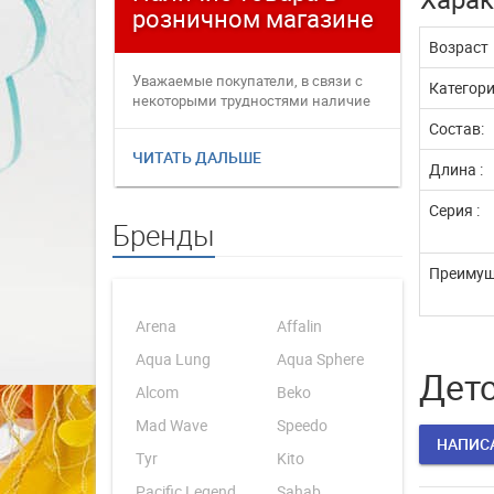
розничном магазине
плате
Возраст
Уважаемые покупатели, в связи с
Уважаемые
Категор
некоторыми трудностями наличие
переофор
товаров в интернет магаз...
электронн
Состав:
ЧИТАТЬ ДАЛЬШЕ
ЧИТАТЬ 
Длина :
Серия :
Бренды
Преимущ
Arena
Affalin
Aqua Lung
Aqua Sphere
Детс
Alcom
Beko
Mad Wave
Speedo
НАПИС
Tyr
Kito
Pacific Legend
Sahab