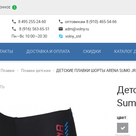
ЕННОЕ
1
8 495 255-24-60
оптовикам
8 (910) 465-54-66
phone
phone
8 (916) 563-65-51
adm@volny.ru
phone
mail
Пн—Вс 10:00—20:30
volny_stil
ТАКТЫ
ДОСТАВКА И ОПЛАТА
СКИДКИ
КАТАЛОГ 
Плавки
Плавки детские
ДЕТСКИЕ ПЛАВКИ ШОРТЫ ARENA SUMO JR
Дет
ТЬ
Sum
цвет:
Отсутствует