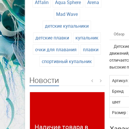
Affalin
Aqua Sphere
Arena
Mad Wave
детские купальники
Обзор
детские плавки
купальник
Детские
очки для плавания
плавки
движений,
отличаетс
спортивный купальник
высокие п
Новости
Артикул 
Бренд
цвет
Размер :
Наличие товара в
Време
Харак