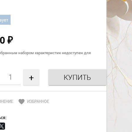
вует
50
₽
ыбранным набором характеристик недоступен для
+
favorite
ВНЕНИЕ
ИЗБРАННОЕ
ся: