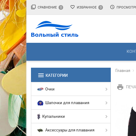
filter_none
favorite_border
access_time
СРАВНЕНИЕ
ИЗБРАННОЕ
ПРОСМОТР
0
0
КОН
Главная
menu
КАТЕГОРИИ
print
ПЕЧА
Очки
Шапочки для плавания
Купальники
Аксессуары для плавания