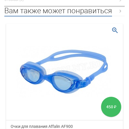
Вам также может понравиться
zoom_in
450
₽
Очки для плавания Affalin AF900