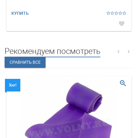
КУПИТЬ
favorite
Рекомендуем посмотреть
zoom_in
Хит!