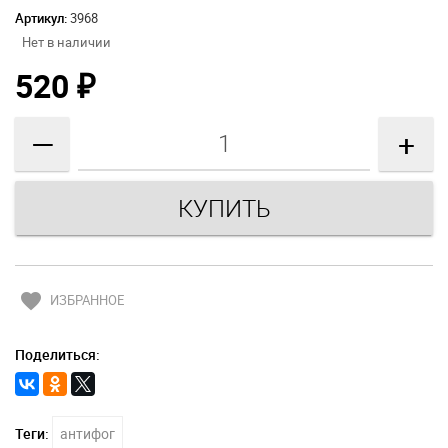
Артикул:
3968
Нет в наличии
520
₽
—
+
favorite
ИЗБРАННОЕ
Поделиться:
Теги:
антифог