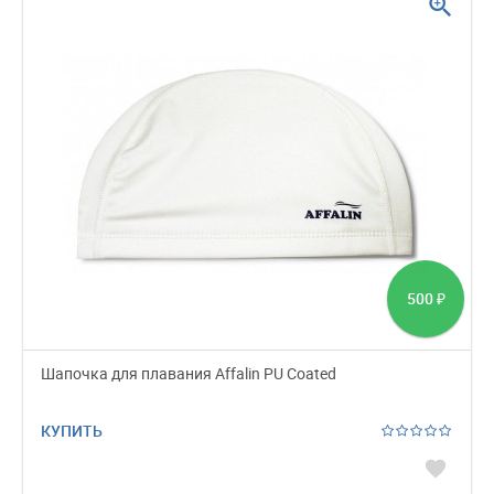
zoom_in
500
₽
Шапочка для плавания Affalin PU Coated
КУПИТЬ
favorite