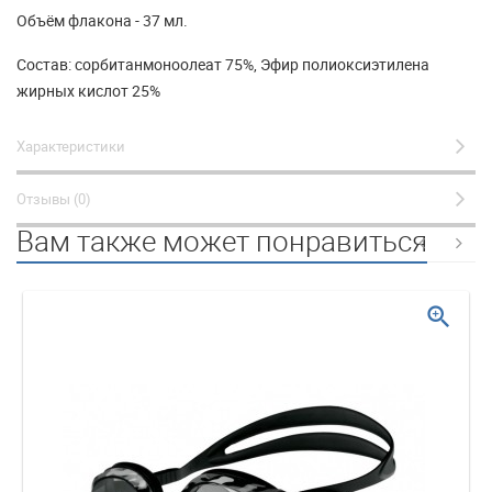
Объём флакона - 37 мл.
Состав: cорбитанмоноолеат 75%, Эфир полиоксиэтилена
жирных кислот 25%
Характеристики
Отзывы (0)
Вам также может понравиться
zoom_in