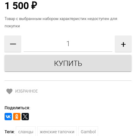
1 500
₽
Товар с выбранным набором характеристик недоступен для
покупки
—
+
favorite
ИЗБРАННОЕ
Поделиться:
Теги:
сланцы
женские тапочки
Gambol