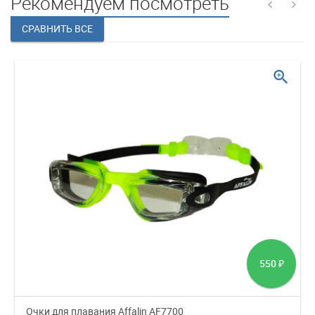
Рекомендуем посмотреть
zoom_in
550
₽
Очки для плавания Affalin AF7700