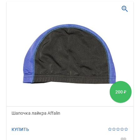
zoom_in
200
₽
Шапочка лайкра Affalin
КУПИТЬ
favorite