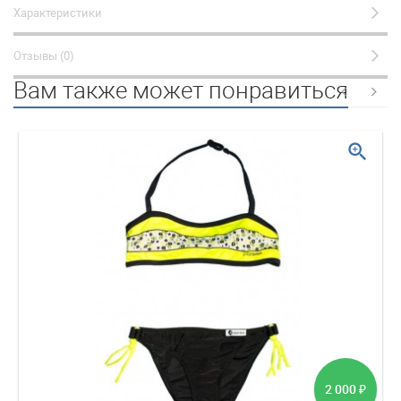
Характеристики
Отзывы (0)
Вам также может понравиться
zoom_in
2 000
₽