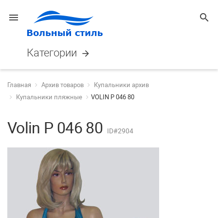
menu
search
Категории
arrow_forward
Главная
Архив товаров
Купальники архив
Купальники пляжные
VOLIN P 046 80
Volin P 046 80
ID#2904