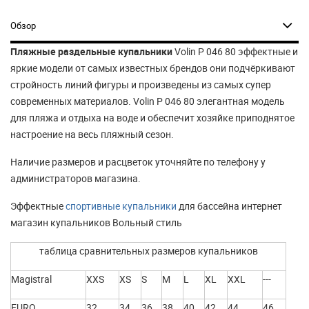
Обзор
Пляжные раздельные купальники
Volin P 046 80 эффектные и
яркие модели от самых известных брендов они подчёркивают
стройность линий фигуры и произведены из самых супер
современных материалов. Volin P 046 80 элегантная модель
для пляжа и отдыха на воде и обеспечит хозяйке приподнятое
настроение на весь пляжный сезон.
Наличие размеров и расцветок уточняйте по телефону у
администраторов магазина.
Эффектные
спортивные купальники
для бассейна интернет
магазин купальников Вольный стиль
таблица сравнительных размеров купальников
Magistral
XXS
XS
S
M
L
XL
XXL
---
EURO
32
34
36
38
40
42
44
46