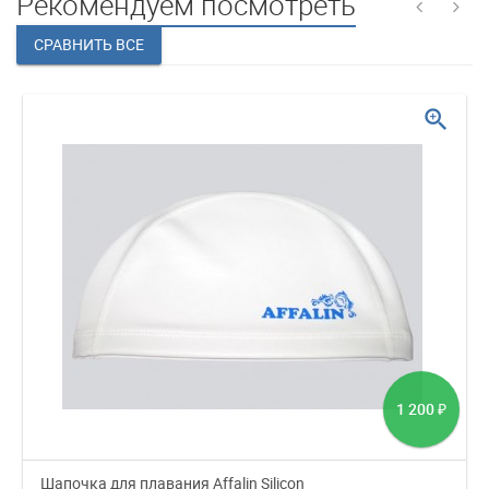
Рекомендуем посмотреть
zoom_in
1 200
₽
Шапочка для плавания Affalin Silicon