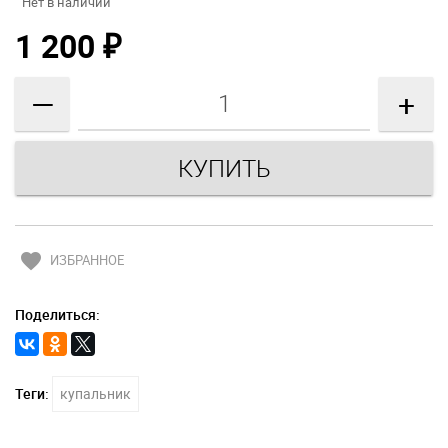
Нет в наличии
1 200
₽
—
+
favorite
ИЗБРАННОЕ
Поделиться:
Теги:
купальник