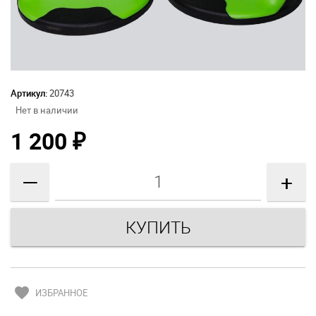
Артикул:
20743
Нет в наличии
1 200
₽
—
+
favorite
ИЗБРАННОЕ