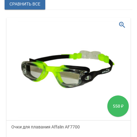
zoom_in
550
₽
Очки для плавания Affalin AF7700