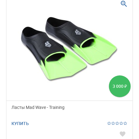
zoom_in
3 000
₽
Ласты Mad Wave - Training
КУПИТЬ
favorite