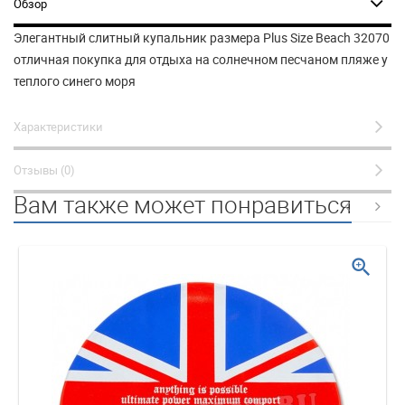
Обзор
Элегантный слитный купальник размера Plus Size Beach 32070
отличная покупка для отдыха на солнечном песчаном пляже у
теплого синего моря
Характеристики
Отзывы (0)
Вам также может понравиться
zoom_in