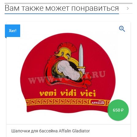
Вам также может понравиться
zoom_in
Хит!
650
₽
Шапочки для бассейна Affalin Gladiator