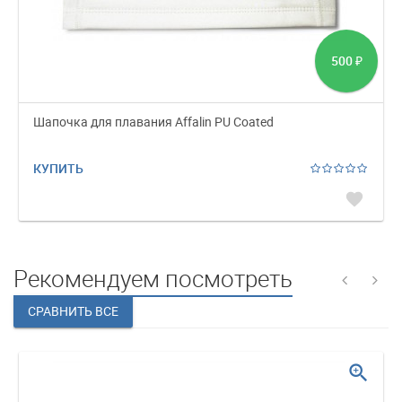
500
₽
Шапочка для плавания Affalin PU Coated
КУПИТЬ
favorite
Рекомендуем посмотреть
zoom_in