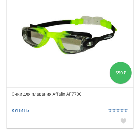
550
₽
Очки для плавания Affalin AF7700
КУПИТЬ
favorite