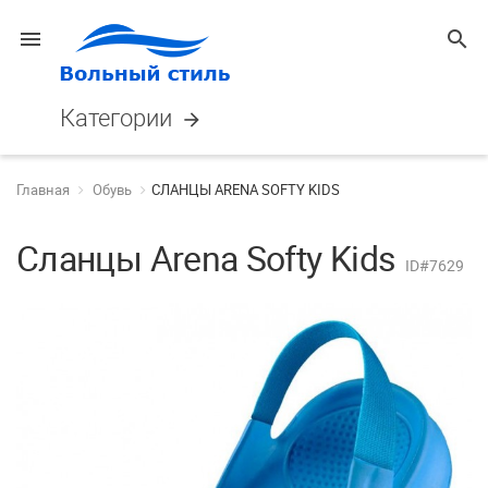
menu
search
Категории
arrow_forward
Главная
Обувь
СЛАНЦЫ ARENA SOFTY KIDS
Сланцы Arena Softy Kids
ID#7629