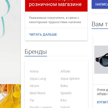
розничном магазине
плате
НАПИС
Уважаемые покупатели, в связи с
Уважаемые
некоторыми трудностями наличие
переофор
Вам 
товаров в интернет магаз...
электронн
ЧИТАТЬ ДАЛЬШЕ
ЧИТАТЬ 
Бренды
Arena
Affalin
Aqua Lung
Aqua Sphere
Alcom
Beko
Очки д
Mad Wave
Speedo
Affalin
Tyr
Kito
КУПИ
Pacific Legend
Sahab