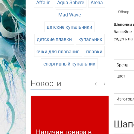
Affalin
Aqua Sphere
Arena
Обзор
Mad Wave
Шапочки 
детские купальники
бассейне.
детские плавки
купальник
сидеть на
очки для плавания
плавки
спортивный купальник
Бренд
цвет
Новости
Изготовл
Шапо
Наличие товара в
Време