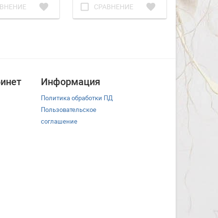
favorite
check_box_outline_blank
favorite
check_box_outline_blank
ВНЕНИЕ
СРАВНЕНИЕ
СРА
инет
Информация
Политика обработки ПД
Пользовательское
соглашение