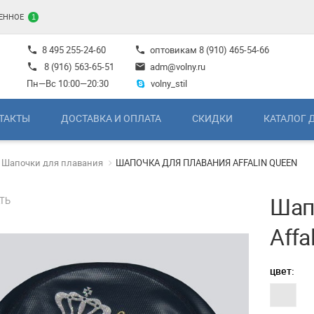
ЕННОЕ
1
8 495 255-24-60
оптовикам
8 (910) 465-54-66
phone
phone
8 (916) 563-65-51
adm@volny.ru
phone
mail
Пн—Вс 10:00—20:30
volny_stil
ТАКТЫ
ДОСТАВКА И ОПЛАТА
СКИДКИ
КАТАЛОГ 
Шапочки для плавания
ШАПОЧКА ДЛЯ ПЛАВАНИЯ AFFALIN QUEEN
Шап
ТЬ
Affa
цвет: