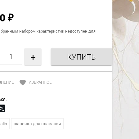
00
₽
ыбранным набором характеристик недоступен для
+
favorite
ВНЕНИЕ
ИЗБРАННОЕ
ся:
alin
шапочка для плавания