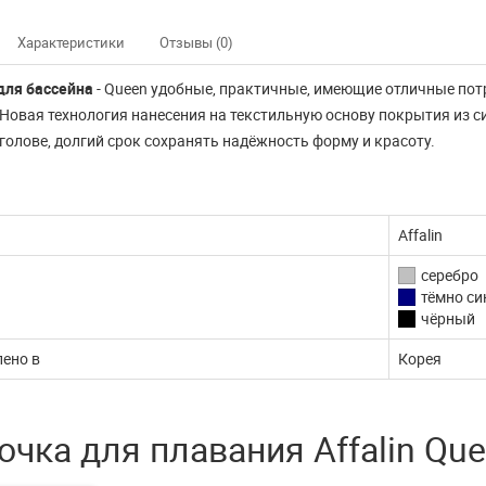
Характеристики
Отзывы (0)
для бассейна
- Queen удобные, практичные, имеющие отличные пот
 Новая технология нанесения на текстильную основу покрытия из си
 голове, долгий срок сохранять надёжность форму и красоту.
Affalin
серебро
тёмно си
чёрный
ено в
Корея
чка для плавания Affalin Qu
нно не доступны
Наш интернет магазин