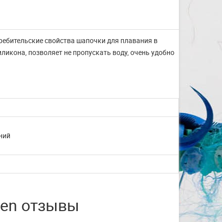
ребительские свойства шапочки для плавания в
ликона, позволяет не пропускать воду, очень удобно
ний
een отзывы
Изготовление на заказ
шапочек для плавания