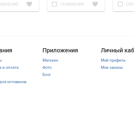
favorite
check_box_outline_blank
favorite
check_box_outline_blank
АВНЕНИЕ
СРАВНЕНИЕ
СРА
ания
Приложения
Личный каб
ы
Магазин
Мой профиль
а и оплата
Фото
Мои заказы
Блог
 для оптовиков