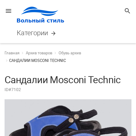
menu
search
Категории
arrow_forward
Главная
Архив товаров
Обувь архив
САНДАЛИИ MOSCONI TECHNIC
Сандалии Mosconi Technic
ID#7102