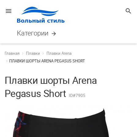
menu
search
Категории
arrow_forward
Главная
Плавки
Плавки Arena
ПЛАВКИ ШОРТЫ ARENA PEGASUS SHORT
Плавки шорты Arena
Pegasus Short
ID#7905