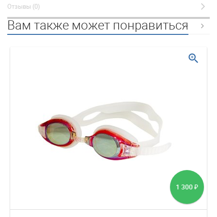
Отзывы (0)
Вам также может понравиться
zoom_in
1 300
₽