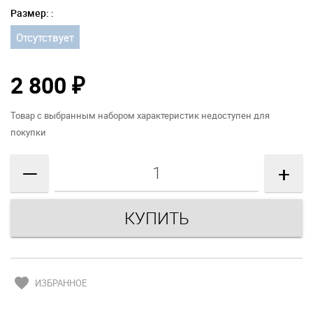
Размер: :
Отсутствует
2 800
₽
Товар с выбранным набором характеристик недоступен для
покупки
—
+
favorite
ИЗБРАННОЕ