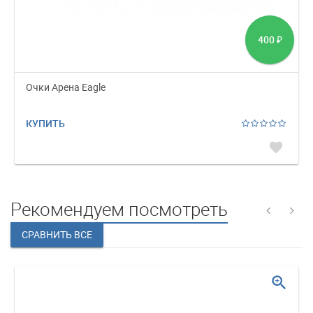
400
₽
Очки Арена Eagle
КУПИТЬ
favorite
Рекомендуем посмотреть
zoom_in