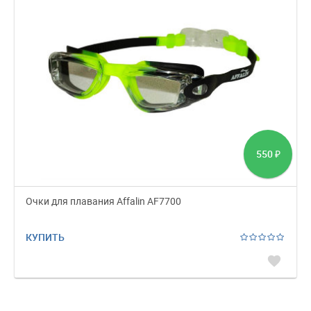
550
₽
Очки для плавания Affalin AF7700
КУПИТЬ
favorite