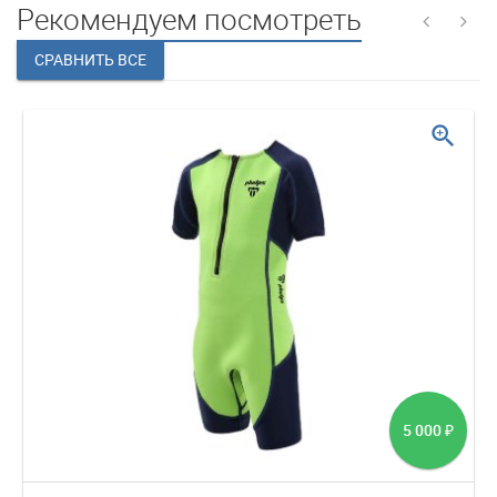
Рекомендуем посмотреть
zoom_in
5 000
₽