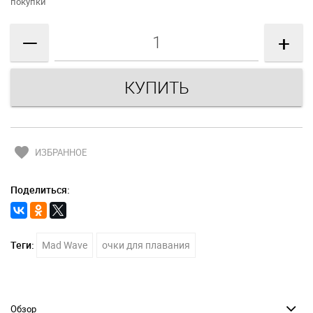
покупки
—
+
favorite
ИЗБРАННОЕ
Поделиться:
Теги:
Mad Wave
очки для плавания
Обзор